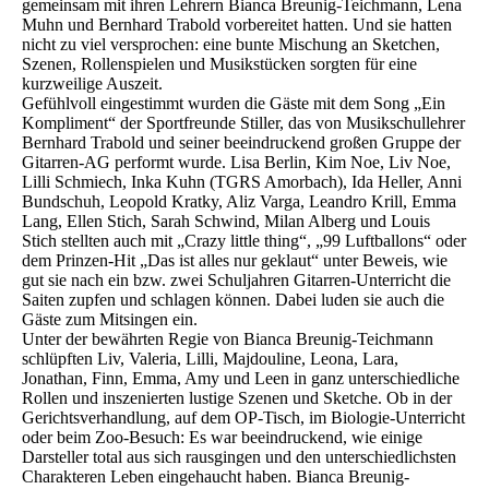
gemeinsam mit ihren Lehrern Bianca Breunig-Teichmann, Lena
Muhn und Bernhard Trabold vorbereitet hatten. Und sie hatten
nicht zu viel versprochen: eine bunte Mischung an Sketchen,
Szenen, Rollenspielen und Musikstücken sorgten für eine
kurzweilige Auszeit.
Gefühlvoll eingestimmt wurden die Gäste mit dem Song „Ein
Kompliment“ der Sportfreunde Stiller, das von Musikschullehrer
Bernhard Trabold und seiner beeindruckend großen Gruppe der
Gitarren-AG performt wurde. Lisa Berlin, Kim Noe, Liv Noe,
Lilli Schmiech, Inka Kuhn (TGRS Amorbach), Ida Heller, Anni
Bundschuh, Leopold Kratky, Aliz Varga, Leandro Krill, Emma
Lang, Ellen Stich, Sarah Schwind, Milan Alberg und Louis
Stich stellten auch mit „Crazy little thing“, „99 Luftballons“ oder
dem Prinzen-Hit „Das ist alles nur geklaut“ unter Beweis, wie
gut sie nach ein bzw. zwei Schuljahren Gitarren-Unterricht die
Saiten zupfen und schlagen können. Dabei luden sie auch die
Gäste zum Mitsingen ein.
Unter der bewährten Regie von Bianca Breunig-Teichmann
schlüpften Liv, Valeria, Lilli, Majdouline, Leona, Lara,
Jonathan, Finn, Emma, Amy und Leen in ganz unterschiedliche
Rollen und inszenierten lustige Szenen und Sketche. Ob in der
Gerichtsverhandlung, auf dem OP-Tisch, im Biologie-Unterricht
oder beim Zoo-Besuch: Es war beeindruckend, wie einige
Darsteller total aus sich rausgingen und den unterschiedlichsten
Charakteren Leben eingehaucht haben. Bianca Breunig-