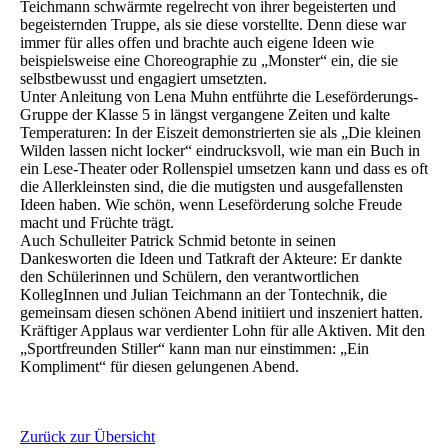
Teichmann schwärmte regelrecht von ihrer begeisterten und
begeisternden Truppe, als sie diese vorstellte. Denn diese war
immer für alles offen und brachte auch eigene Ideen wie
beispielsweise eine Choreographie zu „Monster“ ein, die sie
selbstbewusst und engagiert umsetzten.
Unter Anleitung von Lena Muhn entführte die Leseförderungs-
Gruppe der Klasse 5 in längst vergangene Zeiten und kalte
Temperaturen: In der Eiszeit demonstrierten sie als „Die kleinen
Wilden lassen nicht locker“ eindrucksvoll, wie man ein Buch in
ein Lese-Theater oder Rollenspiel umsetzen kann und dass es oft
die Allerkleinsten sind, die die mutigsten und ausgefallensten
Ideen haben. Wie schön, wenn Leseförderung solche Freude
macht und Früchte trägt.
Auch Schulleiter Patrick Schmid betonte in seinen
Dankesworten die Ideen und Tatkraft der Akteure: Er dankte
den Schülerinnen und Schülern, den verantwortlichen
KollegInnen und Julian Teichmann an der Tontechnik, die
gemeinsam diesen schönen Abend initiiert und inszeniert hatten.
Kräftiger Applaus war verdienter Lohn für alle Aktiven. Mit den
„Sportfreunden Stiller“ kann man nur einstimmen: „Ein
Kompliment“ für diesen gelungenen Abend.
Zurück zur Übersicht